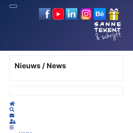
Nieuws / News
Selecteer de taal
Home
Search
Subscribe to blog
Sign In