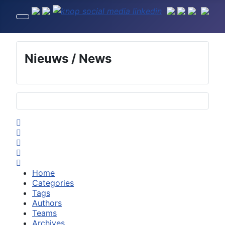
Nieuws / News
Selecteer de taal
Home
Search
Subscribe to blog
Sign In
Home
Categories
Tags
Authors
Teams
Archives