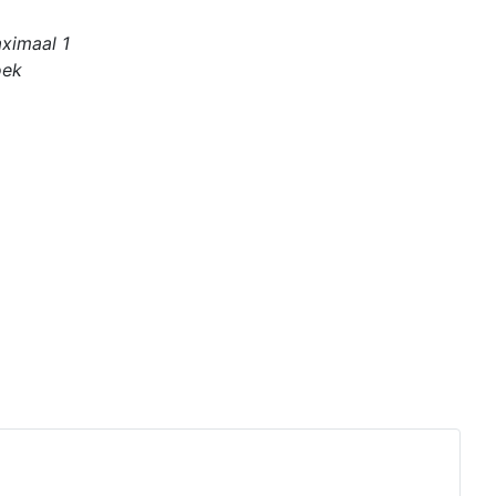
aximaal 1
oek