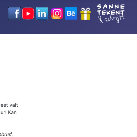
eet valt
uur! Kan
brief,