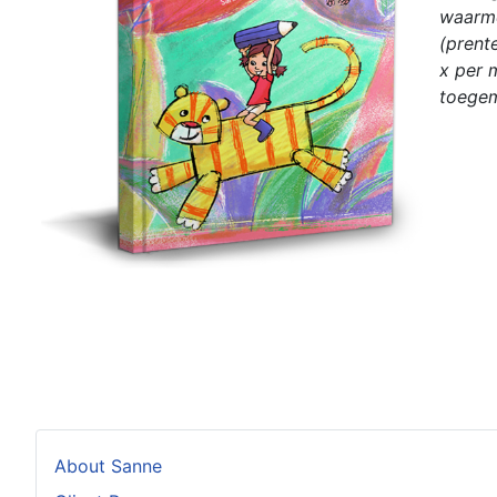
waarme
(prent
x per m
toegem
About Sanne