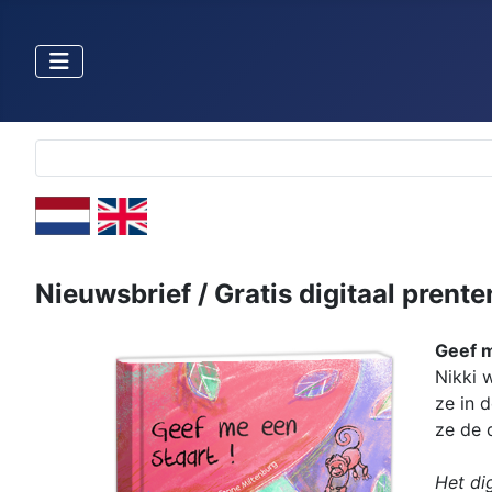
Selecteer de taal
Nieuwsbrief / Gratis digitaal prent
Geef m
Nikki 
ze in 
ze de d
Het di