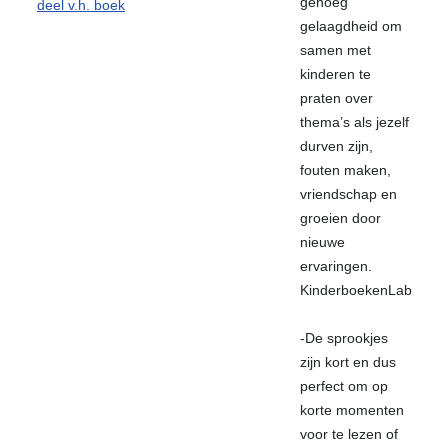
genoeg
deel v.h. boek
gelaagdheid om
samen met
kinderen te
praten over
thema’s als jezelf
durven zijn,
fouten maken,
vriendschap en
groeien door
nieuwe
ervaringen.
KinderboekenLab
-De sprookjes
zijn kort en dus
perfect om op
korte momenten
voor te lezen of