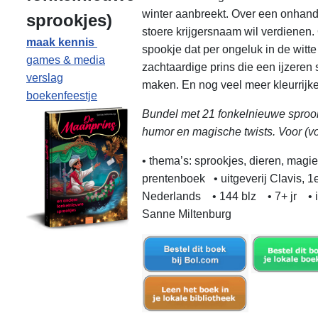
winter aanbreekt. Over een onhand
sprookjes)
stoere krijgersnaam wil verdienen
maak kennis
spookje dat per ongeluk in de witt
games & media
zachtaardige prins die een ijzeren s
verslag
maken. En nog veel meer kleurrijke
boekenfeestje
Bundel met 21 fonkelnieuwe sprook
humor en magische twists. Voor (voo
• thema’s: sprookjes, dieren, magi
prentenboek • uitgeverij Clavis, 
Nederlands • 144 blz • 7+ jr • ill
Sanne Miltenburg