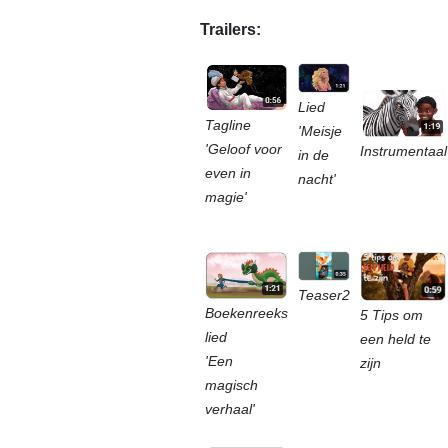
Trailers:
Lied
Tagline
'Meisje
'Geloof voor
Instrumentaal
in de
even in
nacht'
magie'
Teaser2
Boekenreeks
5 Tips om
lied
een held te
'Een
zijn
magisch
verhaal'