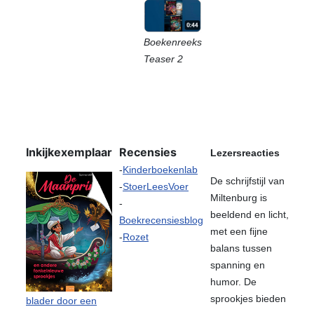
Boekenreeks
Teaser 2
Inkijkexemplaar
Recensies
Lezersreacties
-
Kinderboekenlab
De schrijfstijl van
-
StoerLeesVoer
Miltenburg is
-
beeldend en licht,
Boekrecensiesblog
met een fijne
-
Rozet
balans tussen
spanning en
humor. De
sprookjes bieden
blader door een