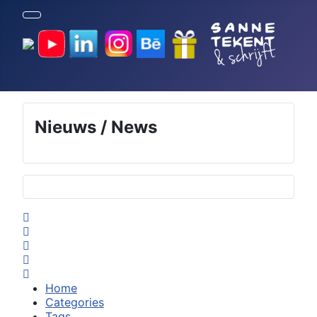
Nieuws / News
Selecteer de taal
Home
Search
Subscribe to blog
Sign In
Home
Categories
Tags