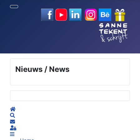
Nieuws / News
Selecteer de taal
Home
Search
Subscribe to blog
Sign In