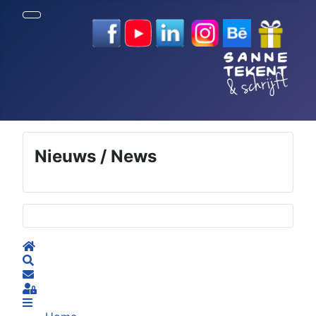
Nieuws / News
Selecteer de taal
Home
Search
Subscribe to blog
Sign In