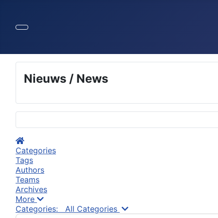
Nieuws / News
Selecteer de taal
Home
Categories
Tags
Authors
Teams
Archives
More
Search...
Categories:
All Categories