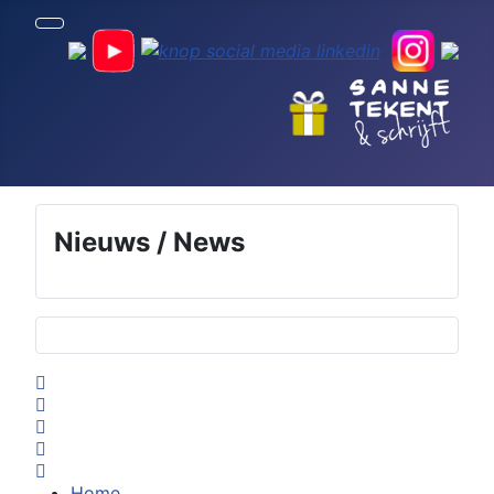
Nieuws / News
Selecteer de taal
Home
Search
Subscribe to blog
Sign In
Home