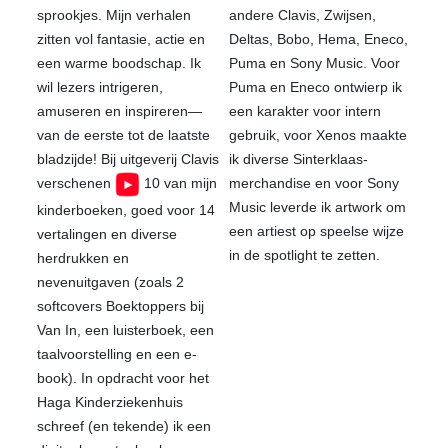
sprookjes. Mijn verhalen
andere Clavis, Zwijsen,
zitten vol fantasie, actie en
Deltas, Bobo, Hema, Eneco,
een warme boodschap. Ik
Puma en Sony Music. Voor
wil lezers intrigeren,
Puma en Eneco ontwierp ik
amuseren en inspireren—
een karakter voor intern
van de eerste tot de laatste
gebruik, voor Xenos maakte
bladzijde! Bij uitgeverij Clavis
ik diverse Sinterklaas-
verschenen
10 van mijn
merchandise en voor Sony
Music leverde ik artwork om
kinderboeken, goed voor 14
een artiest op speelse wijze
vertalingen en diverse
in de spotlight te zetten.
herdrukken en
nevenuitgaven (zoals 2
softcovers Boektoppers bij
Van In, een luisterboek, een
taalvoorstelling en een e-
book). In opdracht voor het
Haga Kinderziekenhuis
schreef (en tekende) ik een