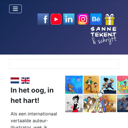
Selecteer de taal
In het oog,
in
het hart!
Als een internationaal
vertaalde auteur-
illustrator, wek ik