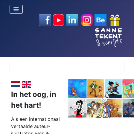
Selecteer de taal
In het oog,
in
het hart!
Als een internationaal
vertaalde auteur-
illustrator, wek ik