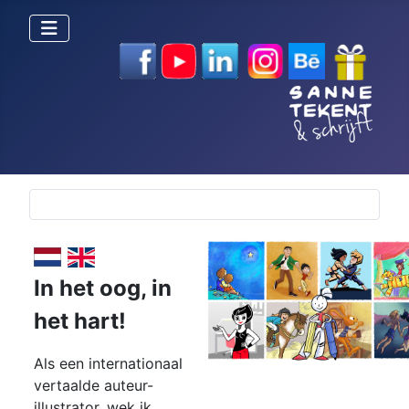
Selecteer de taal
In het oog,
in
het hart!
Als een internationaal
vertaalde auteur-
illustrator, wek ik