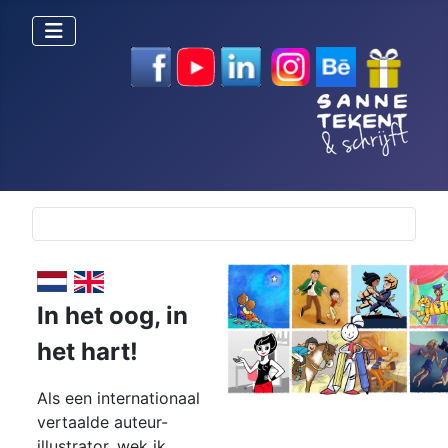
Selecteer de taal
In het oog,
in
het hart!
Als een internationaal
vertaalde auteur-
illustrator, wek ik