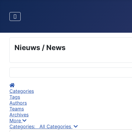
Nieuws / News
Selecteer de taal
Home
Categories
Tags
Authors
Teams
Archives
More
Search...
Categories:
All Categories