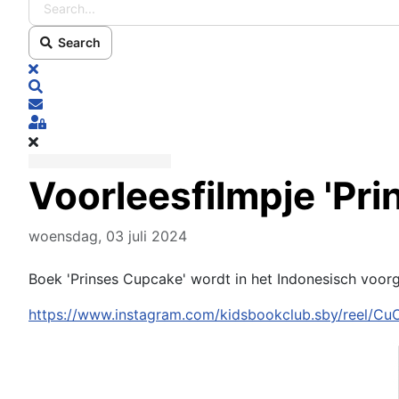
Search
x
Search
Subscribe to blog
Sign In
Voorleesfilmpje 'Pr
woensdag, 03 juli 2024
Boek 'Prinses Cupcake' wordt in het Indonesisch voorg
https://www.instagram.com/kidsbookclub.sby/reel/Cu