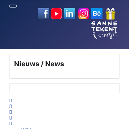
Nieuws / News
Selecteer de taal
Home
Search
Subscribe to blog
Sign In