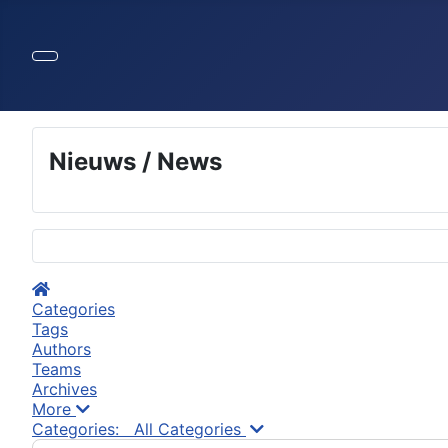
Nieuws / News
Selecteer de taal
Home
Categories
Tags
Authors
Teams
Archives
More
Search...
Categories:
All Categories