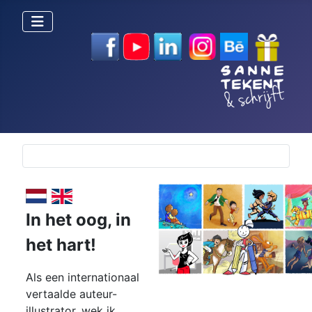
Selecteer de taal
In het oog,
in
het hart!
Als een internationaal
vertaalde auteur-
illustrator, wek ik